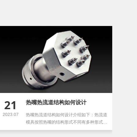
21
2
热嘴热流道结构如何设计
2023.07
2023
热嘴热流道结构如何设计介绍如下：热流道
模具按照热嘴的结构形式不同有多种形式，
类型均大同小异，但各个厂...